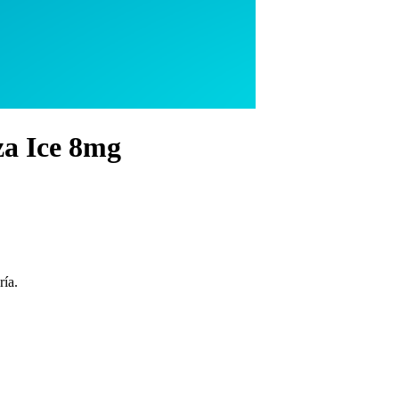
za Ice 8mg
ría.