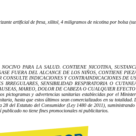
zante artificial de fresa, xilitol, 4 miligramos de nicotina por bolsa (su
OCIVO PARA LA SALUD. CONTIENE NICOTINA, SUSTANCI
GASE FUERA DEL ALCANCE DE LOS NIÑOS, CONTIENE PI
IR CONSULTE INDICACIONES Y CONTRAINDICACIONES DE U
S IRREGULARES, SENSIBILIDAD RESPIRATORIA O CUTANE
AS, MAREO, DOLOR DE CABEZA O CUALQUIER EFECTO INUSUAL 
s pictogramas y advertencias sanitarias establecidas por el Minister
itaria, hasta que estos últimos sean comercializados en su totalidad.
 a 28 del Estatuto del Consumidor (Ley 1480 de 2011), suministrando i
publicado no tiene fines promocionales ni publicitarios.