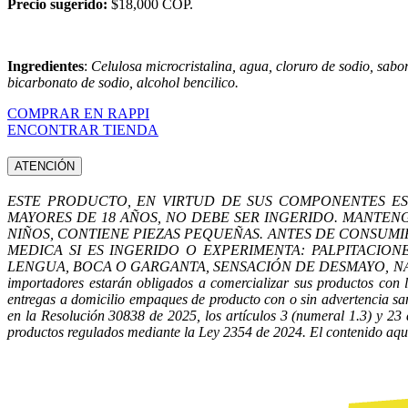
Precio sugerido:
$18,000 COP.
Ingredientes
:
Celulosa microcristalina, agua, cloruro de sodio, sabori
bicarbonato de sodio, alcohol bencilico.
COMPRAR EN RAPPI
ENCONTRAR TIENDA
ATENCIÓN
ESTE PRODUCTO, EN VIRTUD DE SUS COMPONENTES ES N
MAYORES DE 18 AÑOS, NO DEBE SER INGERIDO. MANTEN
NIÑOS, CONTIENE PIEZAS PEQUEÑAS. ANTES DE CONSUM
MEDICA SI ES INGERIDO O EXPERIMENTA: PALPITACIONE
LENGUA, BOCA O GARGANTA, SENSACIÓN DE DESMAYO, NAUSE
importadores estarán obligados a comercializar sus productos con lo
entregas a domicilio empaques de producto con o sin advertencia san
en la Resolución 30838 de 2025, los artículos 3 (numeral 1.3) y 23
productos regulados mediante la Ley 2354 de 2024. El contenido aquí 