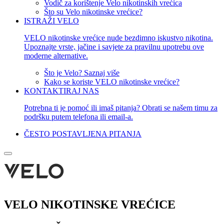
Vodič za korištenje Velo nikotinskih vrećica
Što su Velo nikotinske vrećice?
ISTRAŽI VELO
VELO nikotinske vrećice nude bezdimno iskustvo nikotina.
Upoznajte vrste, jačine i savjete za pravilnu upotrebu ove
moderne alternative.
Što je Velo? Saznaj više
Kako se koriste VELO nikotinske vrećice?
KONTAKTIRAJ NAS
Potrebna ti je pomoć ili imaš pitanja? Obrati se našem timu za
podršku putem telefona ili email-a.
ČESTO POSTAVLJENA PITANJA
VELO NIKOTINSKE VREĆICE