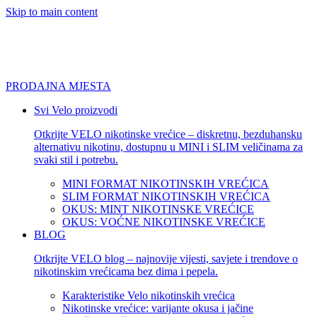
Skip to main content
PRODAJNA MJESTA
Svi Velo proizvodi
Otkrijte VELO nikotinske vrećice – diskretnu, bezduhansku
alternativu nikotinu, dostupnu u MINI i SLIM veličinama za
svaki stil i potrebu.
MINI FORMAT NIKOTINSKIH VREĆICA
SLIM FORMAT NIKOTINSKIH VREĆICA
OKUS: MINT NIKOTINSKE VREĆICE
OKUS: VOĆNE NIKOTINSKE VREĆICE
BLOG
Otkrijte VELO blog – najnovije vijesti, savjete i trendove o
nikotinskim vrećicama bez dima i pepela.
Karakteristike Velo nikotinskih vrećica
Nikotinske vrećice: varijante okusa i jačine