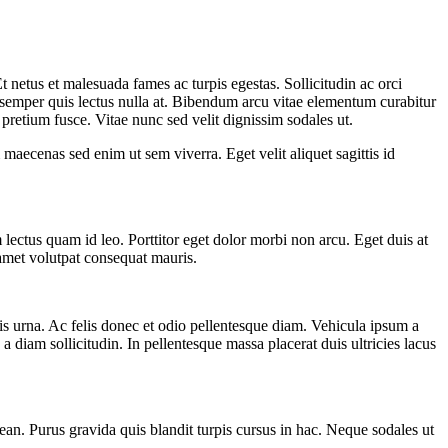
netus et malesuada fames ac turpis egestas. Sollicitudin ac orci
ae semper quis lectus nulla at. Bibendum arcu vitae elementum curabitur
pretium fusce. Vitae nunc sed velit dignissim sodales ut.
maecenas sed enim ut sem viverra. Eget velit aliquet sagittis id
lectus quam id leo. Porttitor eget dolor morbi non arcu. Eget duis at
 amet volutpat consequat mauris.
lis urna. Ac felis donec et odio pellentesque diam. Vehicula ipsum a
 a diam sollicitudin. In pellentesque massa placerat duis ultricies lacus
an. Purus gravida quis blandit turpis cursus in hac. Neque sodales ut