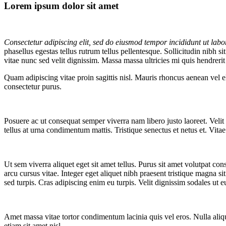
Lorem ipsum dolor sit amet
Consectetur adipiscing elit, sed do eiusmod tempor incididunt ut labo
phasellus egestas tellus rutrum tellus pellentesque. Sollicitudin nibh
vitae nunc sed velit dignissim. Massa massa ultricies mi quis hendreri
Quam adipiscing vitae proin sagittis nisl. Mauris rhoncus aenean vel e
consectetur purus.
Posuere ac ut consequat semper viverra nam libero justo laoreet. Velit
tellus at urna condimentum mattis. Tristique senectus et netus et. Vita
Ut sem viverra aliquet eget sit amet tellus. Purus sit amet volutpat c
arcu cursus vitae. Integer eget aliquet nibh praesent tristique magna sit
sed turpis. Cras adipiscing enim eu turpis. Velit dignissim sodales ut 
Amet massa vitae tortor condimentum lacinia quis vel eros. Nulla aliq
etiam sit amet nisl.