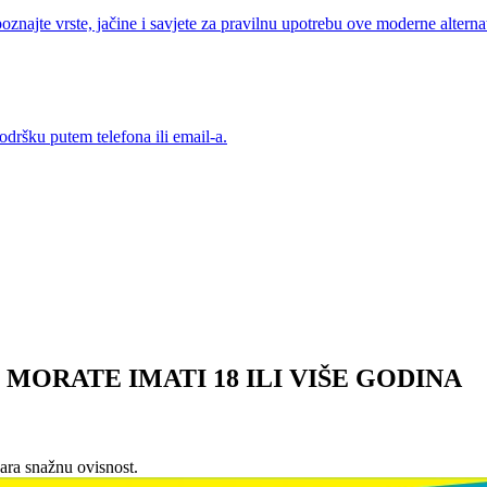
ajte vrste, jačine i savjete za pravilnu upotrebu ove moderne alterna
odršku putem telefona ili email-a.
MORATE IMATI 18 ILI VIŠE GODINA
vara snažnu ovisnost.