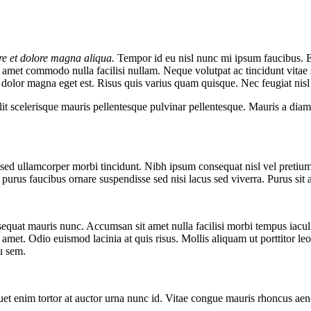
re et dolore magna aliqua.
Tempor id eu nisl nunc mi ipsum faucibus. Et 
 sit amet commodo nulla facilisi nullam. Neque volutpat ac tincidunt vit
t dolor magna eget est. Risus quis varius quam quisque. Nec feugiat nisl 
lit scelerisque mauris pellentesque pulvinar pellentesque. Mauris a diam 
 sed ullamcorper morbi tincidunt. Nibh ipsum consequat nisl vel pretium 
e purus faucibus ornare suspendisse sed nisi lacus sed viverra. Purus sit
onsequat mauris nunc. Accumsan sit amet nulla facilisi morbi tempus iacu
 amet. Odio euismod lacinia at quis risus. Mollis aliquam ut porttitor leo
eu sem.
uet enim tortor at auctor urna nunc id. Vitae congue mauris rhoncus aene