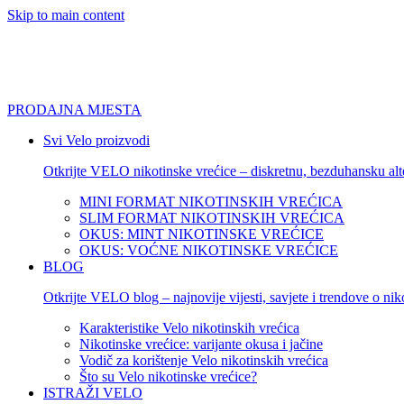
Skip to main content
PRODAJNA MJESTA
Svi Velo proizvodi
Otkrijte VELO nikotinske vrećice – diskretnu, bezduhansku alte
MINI FORMAT NIKOTINSKIH VREĆICA
SLIM FORMAT NIKOTINSKIH VREĆICA
OKUS: MINT NIKOTINSKE VREĆICE
OKUS: VOĆNE NIKOTINSKE VREĆICE
BLOG
Otkrijte VELO blog – najnovije vijesti, savjete i trendove o ni
Karakteristike Velo nikotinskih vrećica
Nikotinske vrećice: varijante okusa i jačine
Vodič za korištenje Velo nikotinskih vrećica
Što su Velo nikotinske vrećice?
ISTRAŽI VELO