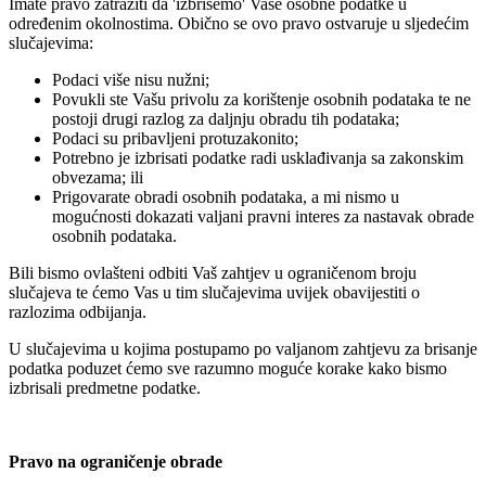
Imate pravo zatražiti da 'izbrišemo' Vaše osobne podatke u
određenim okolnostima. Obično se ovo pravo ostvaruje u sljedećim
slučajevima:
Podaci više nisu nužni;
Povukli ste Vašu privolu za korištenje osobnih podataka te ne
postoji drugi razlog za daljnju obradu tih podataka;
Podaci su pribavljeni protuzakonito;
Potrebno je izbrisati podatke radi usklađivanja sa zakonskim
obvezama; ili
Prigovarate obradi osobnih podataka, a mi nismo u
mogućnosti dokazati valjani pravni interes za nastavak obrade
osobnih podataka.
Bili bismo ovlašteni odbiti Vaš zahtjev u ograničenom broju
slučajeva te ćemo Vas u tim slučajevima uvijek obavijestiti o
razlozima odbijanja.
U slučajevima u kojima postupamo po valjanom zahtjevu za brisanje
podatka poduzet ćemo sve razumno moguće korake kako bismo
izbrisali predmetne podatke.
Pravo na ograničenje obrade