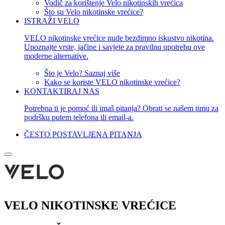
Vodič za korištenje Velo nikotinskih vrećica
Što su Velo nikotinske vrećice?
ISTRAŽI VELO
VELO nikotinske vrećice nude bezdimno iskustvo nikotina.
Upoznajte vrste, jačine i savjete za pravilnu upotrebu ove
moderne alternative.
Što je Velo? Saznaj više
Kako se koriste VELO nikotinske vrećice?
KONTAKTIRAJ NAS
Potrebna ti je pomoć ili imaš pitanja? Obrati se našem timu za
podršku putem telefona ili email-a.
ČESTO POSTAVLJENA PITANJA
VELO NIKOTINSKE VREĆICE