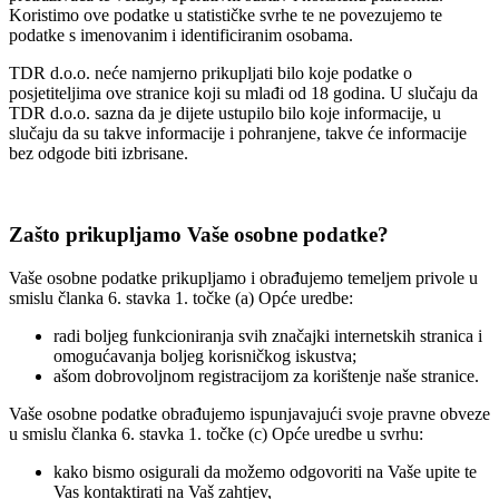
Koristimo ove podatke u statističke svrhe te ne povezujemo te
podatke s imenovanim i identificiranim osobama.
TDR d.o.o. neće namjerno prikupljati bilo koje podatke o
posjetiteljima ove stranice koji su mlađi od 18 godina. U slučaju da
TDR d.o.o. sazna da je dijete ustupilo bilo koje informacije, u
slučaju da su takve informacije i pohranjene, takve će informacije
bez odgode biti izbrisane.
Zašto prikupljamo Vaše osobne podatke?
Vaše osobne podatke prikupljamo i obrađujemo temeljem privole u
smislu članka 6. stavka 1. točke (a) Opće uredbe:
radi boljeg funkcioniranja svih značajki internetskih stranica i
omogućavanja boljeg korisničkog iskustva;
ašom dobrovoljnom registracijom za korištenje naše stranice.
Vaše osobne podatke obrađujemo ispunjavajući svoje pravne obveze
u smislu članka 6. stavka 1. točke (c) Opće uredbe u svrhu:
kako bismo osigurali da možemo odgovoriti na Vaše upite te
Vas kontaktirati na Vaš zahtjev,