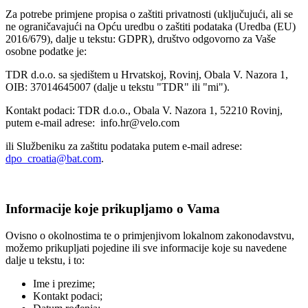
Za potrebe primjene propisa o zaštiti privatnosti (uključujući, ali se
ne ograničavajući na Opću uredbu o zaštiti podataka (Uredba (EU)
2016/679), dalje u tekstu: GDPR), društvo odgovorno za Vaše
osobne podatke je:
TDR d.o.o. sa sjedištem u Hrvatskoj, Rovinj, Obala V. Nazora 1,
OIB: 37014645007 (dalje u tekstu "TDR" ili "mi").
Kontakt podaci: TDR d.o.o., Obala V. Nazora 1, 52210 Rovinj,
putem e-mail adrese: info.hr@velo.com
ili Službeniku za zaštitu podataka putem e-mail adrese:
dpo_croatia@bat.com
.
Informacije koje prikupljamo o Vama
Ovisno o okolnostima te o primjenjivom lokalnom zakonodavstvu,
možemo prikupljati pojedine ili sve informacije koje su navedene
dalje u tekstu, i to:
Ime i prezime;
Kontakt podaci;