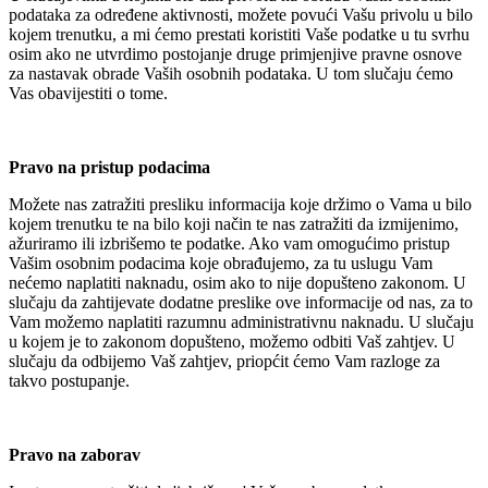
podataka za određene aktivnosti, možete povući Vašu privolu u bilo
kojem trenutku, a mi ćemo prestati koristiti Vaše podatke u tu svrhu
osim ako ne utvrdimo postojanje druge primjenjive pravne osnove
za nastavak obrade Vaših osobnih podataka. U tom slučaju ćemo
Vas obavijestiti o tome.
Pravo na pristup podacima
Možete nas zatražiti presliku informacija koje držimo o Vama u bilo
kojem trenutku te na bilo koji način te nas zatražiti da izmijenimo,
ažuriramo ili izbrišemo te podatke. Ako vam omogućimo pristup
Vašim osobnim podacima koje obrađujemo, za tu uslugu Vam
nećemo naplatiti naknadu, osim ako to nije dopušteno zakonom. U
slučaju da zahtijevate dodatne preslike ove informacije od nas, za to
Vam možemo naplatiti razumnu administrativnu naknadu. U slučaju
u kojem je to zakonom dopušteno, možemo odbiti Vaš zahtjev. U
slučaju da odbijemo Vaš zahtjev, priopćit ćemo Vam razloge za
takvo postupanje.
Pravo na zaborav