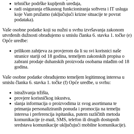
tehničke podrške kupljenih uređaja,
radi osiguranja efikasnog funkcioniranja softvera i IT usluga
koje Vam pružamo (uključujući krizne situacije te povrat
podataka).
Vaše osobne podatke koji su nužni u svrhu izvršavanja zakonom
utvrđenih dužnosti obrađujemo u smislu članka 6. stavka 1. točke (e)
Opće uredbe:
prilikom zahtjeva za provjerom da li su svi korisnici naše
stranice stariji od 18 godina, temeljem zakonskih propisa o
zabrani prodaje duhanskih proizvoda osobama mlađim od 18
godina.
Vaše osobne podatke obrađujemo temeljem legitimnog interesa u
smislu članka 6. stavka 1. točke (f) Opće uredbe, u svrhu:
istraživanja tržišta,
provjere korisničkog iskustva,
slanja informacija o proizvodima iz svog asortimana te
primanja personaliziranih ponuda i promocija na temelju
interesa i preferencija ispitanika, putem različitih metoda
komunikacije (e-mail, SMS, telefon ili drugih dostupnih
sredstava komunikacije uključujući mobilne komunikacije).