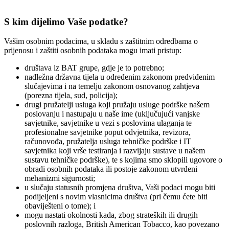
S kim dijelimo Vaše podatke?
Vašim osobnim podacima, u skladu s zaštitnim odredbama o
prijenosu i zaštiti osobnih podataka mogu imati pristup:
društava iz BAT grupe, gdje je to potrebno;
nadležna državna tijela u određenim zakonom predviđenim
slučajevima i na temelju zakonom osnovanog zahtjeva
(porezna tijela, sud, policija);
drugi pružatelji usluga koji pružaju usluge podrške našem
poslovanju i nastupaju u naše ime (uključujući vanjske
savjetnike, savjetnike u vezi s poslovima ulaganja te
profesionalne savjetnike poput odvjetnika, revizora,
računovođa, pružatelja usluga tehničke podrške i IT
savjetnika koji vrše testiranja i razvijaju sustave u našem
sustavu tehničke podrške), te s kojima smo sklopili ugovore o
obradi osobnih podataka ili postoje zakonom utvrđeni
mehanizmi sigurnosti;
u slučaju statusnih promjena društva, Vaši podaci mogu biti
podijeljeni s novim vlasnicima društva (pri čemu ćete biti
obaviješteni o tome); i
mogu nastati okolnosti kada, zbog strateških ili drugih
poslovnih razloga, British American Tobacco, kao povezano