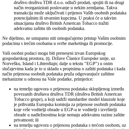
društvo društva TDR d.o.o. odluči prodati, spojiti ili na drugi
način reorganizirati poslovanje u nekim zemljama. Takva
transakcija može uključivati i prijenos Vaših osobnih podataka
potencijalnim ili stvarnim kupcima. U praksi će u takvim
situacijama društvo British American Tobacco tražiti
adekvatnu zaštitu tih osobnih podataka.
Ne dijelimo, ne ustupamo niti omogućujemo pristup Vašim osobnim
podacima s trećim osobama u svrhe marketinga ili promocije.
Vaši osobni podaci mogu biti preneseni izvan Europskog
gospodarskog prostora, (tj. Države Članice Europske unije, uz
Norvešku, Island i Lihtenštajn; dalje u tekstu "EGP") u onim
slučajevima kada je to u skladu s propisima o zaštiti podataka i kada
način prijenosa osobnih podataka pruža odgovarajuće zaštitne
mehanizme u odnosu na Vaše podatke, primjerice:
na temelju ugovora o prijenosu podataka sklopljenog između
povezanih društava društva TDR (društva British American
Tobacco grupe), a koji sadrži standardne model klauzule koje
je prihvatila Europska komisija za prijenose osobnih podataka
koje vrše voditelji obrade u EGP-u te voditelji i izvršitelji
obrade u nadležnostima koje nemaju adekvatnu razinu zaštite
privatnosti; ili
na temelju ugovora o prijenosu podataka s trećom osobom, uz