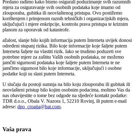
Predano radimo kako bismo osigurali poduzimanje svih razumnih
mjera za osiguravanje svih osobnih podataka koje imamo od
zlouporaba, gubitka ili neovlaštenog pristupa. Ovo postižemo
korištenjem i primjenom raznih tehničkih i organizacijskih mjera,
uključujući i mjere enkripcije, kontrolu prava pristupa te kriznim
planom za oporavak od katastrofe.
ažalost, slanje bilo kojih informacija putem Interneta uvijek donosi
određeni stupanj rizika. Bilo koje informacije koje šaljete putem
Interneta šaljete na vlastiti rizik. Iako se trudimo poduzeti sve
potrebne mjere za zaštitu Vaših osobnih podataka, ne možemo
jamčiti sigurnosti podataka koje šaljete putem Interneta te ne
jamčimo sigurnost bilo koje informacije, uključujući i osobne
podatke koji su slani putem Interneta.
U slučaju da postoji sumnja na bilo koju zlouporabu ili gubitak ili
neovlašteni pristup bilo kojim osobnim podacima, molimo Vas da
nas obavijestite o tome bez odgode na sljedeće kontakt podatke:
TDR d.o.o., Obala V. Nazora 1, 52210 Rovinj, ili putem e-mail
adrese:
dpo_croatia@bat.com
.
Vaša prava