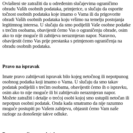
Ovlašteni ste zatražiti da u određenim slučajevima ograničimo
obradu Vaših osobnih podataka, primjerice, u slučaju da osporite
točnost osobnih podataka koje imamo o Vama ili da prigovorite
obradi Vaših osobnih podataka koju vršimo na temelju postojanja
legitimnog interesa. U slučaju da smo podijelili Vaše osobne podatke
s trećim osobama, obavijestit ćemo Vas o ograničenju obrade, osim
ako to nije moguće ili zahtijeva nerazmjeran napor. Naravno,
obavijestit ćemo Vas prije prestanka s primjenom ograničenja na
obradu osobnih podataka.
Pravo na ispravak
Imate pravo zahtijevati ispravak bilo kojeg netočnog ili nepotpunog
osobnog podatka koji imamo o Vama. U slučaju da smo takav
podatak podijelili s trećim osobama, obavijestit ćemo ih o ispravku,
osim ako to nije moguće ili bi zahtijevalo nerazmjeran napor.
Možete zatražiti i detalje o trećoj osobi kojoj smo ustupili netočan ili
nepotpun osobni podatak. Onda kada smatramo da nije razumno
moguće postupiti po Vašem zahtjevu, objasnit ćemo Vam naše
razloge za donošenje takve odluke.