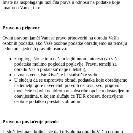
Imate na raspolaganju različita prava u odnosu na podatke koje
imamo o Vama, i to:
Pravo na prigovor
Ovim pravom jamči Vam se pravo prigovoriti na obradu Vaših
osobnih podatka, ako Vaše osobne podatke obrađujemo na temelju
jedne od sljedećih pravnih osnova:
zbog toga što je to u našem legitimnom interesu (za više
podataka molimo pogledati poglavlje 'Pravni temelji za
obradu Vaših podataka' dalje u tekstu);
u znanstvene, istraživačke ili statističke svrhe
U slučaju da se usprotivite obradi podataka koje obrađujemo
na temelju gore navedenih pravnih osnova, svoj prigovor
moći ćete izjaviti odabirom unsubscribe opcije u dostavljenim
obavijestima, u kojem slučaju će TDR obrisati dostavljene
osobne podatke i prestati s obradom.
Pravo na povlačenje privole
U slučajevima u kojima ste dali privolu na obradu Vaših osobnih