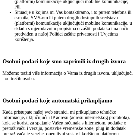
(platformi) komunikacije uključujući mobilne komunikacije;
i/ili
Situacije u kojima mi Vas kontaktiramo, i to putem telefona ili
e-maila, SMS-om ili putem drugih dostupnih sredstava
(platformi) komunikacije uključujući mobilne komunikacije, u
skladu s mjerodavnim propisima o zaštiti podataka i na način
predviđen u našoj Politici zaštite privatnosti i Uvjetima
korištenja.
Osobni podaci koje smo zaprimili iz drugih izvora
Možemo tražiti više informacija o Vama iz drugih izvora, uključujući
i od trećih osoba.
Osobni podaci koje automatski prikupljamo
Kada pristupate našoj web stranici, mi prikupljamo tehničke
informacije, uključujući i IP adresu (adresu internetskog protokola),
koja se koristi za spajanje Vašeg računala s Internetom, podatke o
pretraživaču i verziju, postavke vremenske zone, plug-in dodatak
pretraživača te verzije, operativni sustav i korištenu platformu.