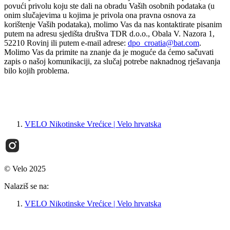
povući privolu koju ste dali na obradu Vaših osobnih podataka (u
onim slučajevima u kojima je privola ona pravna osnova za
korištenje Vaših podataka), molimo Vas da nas kontaktirate pisanim
putem na adresu sjedišta društva TDR d.o.o., Obala V. Nazora 1,
52210 Rovinj ili putem e-mail adrese:
dpo_croatia@bat.com
.
Molimo Vas da primite na znanje da je moguće da ćemo sačuvati
zapis o našoj komunikaciji, za slučaj potrebe naknadnog rješavanja
bilo kojih problema.
VELO Nikotinske Vrećice | Velo hrvatska
© Velo 2025
Nalaziš se na:
VELO Nikotinske Vrećice | Velo hrvatska