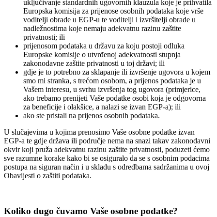
uključivanje standardnih ugovornih klauzula koje je prihvatila
Europska komisija za prijenose osobnih podataka koje vrše
voditelji obrade u EGP-u te voditelji i izvršitelji obrade u
nadležnostima koje nemaju adekvatnu razinu zaštite
privatnosti; ili
prijenosom podataka u državu za koju postoji odluka
Europske komisije o utvrđenoj adekvatnosti stupnja
zakonodavne zaštite privatnosti u toj državi; ili
gdje je to potrebno za sklapanje ili izvršenje ugovora u kojem
smo mi stranka, s trećom osobom, a prijenos podataka je u
Vašem interesu, u svrhu izvršenja tog ugovora (primjerice,
ako trebamo prenijeti Vaše podatke osobi koja je odgovorna
za beneficije i olakšice, a nalazi se izvan EGP-a); ili
ako ste pristali na prijenos osobnih podataka.
U slučajevima u kojima prenosimo Vaše osobne podatke izvan
EGP-a te gdje država ili područje nema na snazi takav zakonodavni
okvir koji pruža adekvatnu razinu zaštite privatnosti, poduzeti ćemo
sve razumne korake kako bi se osiguralo da se s osobnim podacima
postupa na siguran način i u skladu s odredbama sadržanima u ovoj
Obavijesti o zaštiti podataka.
Koliko dugo čuvamo Vaše osobne podatke?