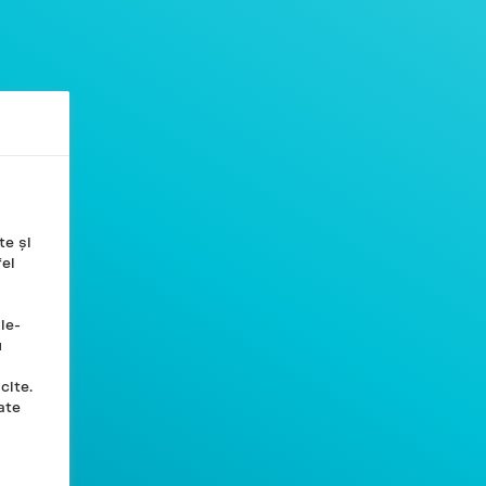
Căutare
Contul meu
Coșul meu
Căutare
 VELO
SUPORT
BLOG
te și
fel
FĂRĂ FUM*,
i
DOAR
FĂRĂ SCRUM*
ie-
u
. ÎNCEARCĂ
VELO
PLICULEȚELE CU
cite.
NICOTINĂ VELO.
ate