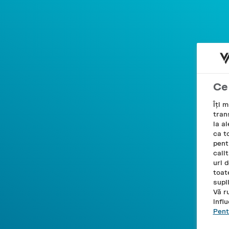
Desco
DESPRE VELO
SHOP
FILTRU
Ce
OFERTĂ
Îți 
trans
la al
ca t
pent
cali
uri 
toate
supl
Vă r
infl
Pent