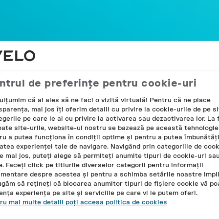
peră mai multe
CADOUL TĂU
ABONAMENTE
ONEUP
MAGAZINELE
DE LA VELO
ntrul de preferințe pentru cookie-uri
mulțumim că ai ales să ne faci o vizită virtuală! Pentru că ne place
parența, mai jos îți oferim detalii cu privire la cookie-urile de pe si
egerile pe care le ai cu privire la activarea sau dezactivarea lor. La 
oate site-urile, website-ul nostru se bazează pe această tehnologie
ru a putea funcționa în condiții optime și pentru a putea îmbunătăț
tatea experienței tale de navigare. Navigând prin categoriile de cook
de mai jos, puteți alege să permiteți anumite tipuri de cookie-uri sa
. Faceți click pe titlurile diverselor categorii pentru informații
imentare despre acestea și pentru a schimba setările noastre impli
Încă n-ai încercat VELO?
ugăm să rețineți că blocarea anumitor tipuri de fișiere cookie vă po
Primește gratuit prima cutie!
uența experiența pe site și serviciile pe care vi le putem oferi.
ru mai multe detalii poți accesa politica de cookies
AFLĂ MAI MULTE