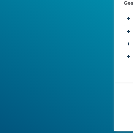
Ges
Oferta 5 cutii VELO la pret de 4 -
Icy Berri
8/10/10.9 mg
Format Subțire - 20 Pliculețe
Format Subțir
Rating:
2
100,00 Lei
25,00 Lei
100%
NIVEL NICOTINĂ (MG/ML)
NIVEL NICOT
8MG, 10MG, 10.9MG
8MG
CUMPĂRĂ ACUM
CUMPĂRĂ
Adaugă un review
Adaugă u