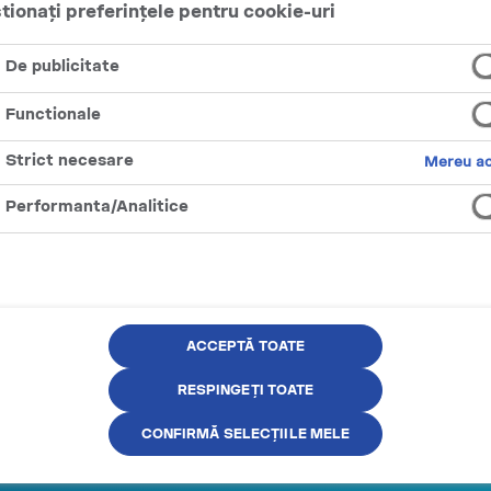
tionați preferințele pentru cookie-uri
es 8mg nicotină
De publicitate
e - 20 Pliculețe
Functionale
Rating:
2
Strict necesare
Mereu ac
100%
INĂ (MG/ML)
Performanta/Analitice
 ACUM
n review
SALUT!
ACCEPTĂ TOATE
PENTRU A ACCESA ACEST SITE
RESPINGEȚI TOATE
TREBUIE SĂ AI PESTE 18 ANI*.
CONFIRMĂ SELECȚIILE MELE
Te rugăm să confirmi.
AM SUB 18 ANI
AM PESTE 18 ANI