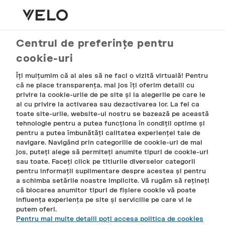
Coșul meu
Contul meu
Meniu
Căutare
Centrul de preferințe pentru
FILTRU
cookie-uri
OFERTĂ
Îți mulțumim că ai ales să ne faci o vizită virtuală! Pentru
că ne place transparența, mai jos îți oferim detalii cu
privire la cookie-urile de pe site și la alegerile pe care le
ai cu privire la activarea sau dezactivarea lor. La fel ca
CADOUL TĂU
toate site-urile, website-ul nostru se bazează pe această
DE LA VELO
tehnologie pentru a putea funcționa în condiții optime și
pentru a putea îmbunătăți calitatea experienței tale de
navigare. Navigând prin categoriile de cookie-uri de mai
jos, puteți alege să permiteți anumite tipuri de cookie-uri
sau toate. Faceți click pe titlurile diverselor categorii
pentru informații suplimentare despre acestea și pentru
a schimba setările noastre implicite. Vă rugăm să rețineți
că blocarea anumitor tipuri de fișiere cookie vă poate
influența experiența pe site și serviciile pe care vi le
putem oferi.
Pentru mai multe detalii poți accesa politica de cookies