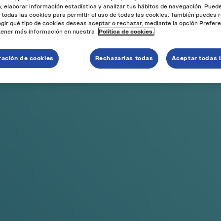
 elaborar información estadística y analizar tus hábitos de navegación. Puede
 todas las cookies para permitir el uso de todas las cookies. También puedes 
egir qué tipo de cookies deseas aceptar o rechazar, mediante la opción Prefere
ener más información en nuestra
Política de cookies.
ración de cookies
Rechazarlas todas
Aceptar todas 
N
S
m
4
s
v