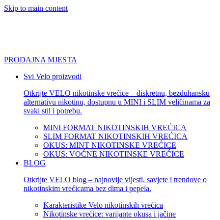
Skip to main content
PRODAJNA MJESTA
Svi Velo proizvodi
Otkrijte VELO nikotinske vrećice – diskretnu, bezduhansku
alternativu nikotinu, dostupnu u MINI i SLIM veličinama za
svaki stil i potrebu.
MINI FORMAT NIKOTINSKIH VREĆICA
SLIM FORMAT NIKOTINSKIH VREĆICA
OKUS: MINT NIKOTINSKE VREĆICE
OKUS: VOĆNE NIKOTINSKE VREĆICE
BLOG
Otkrijte VELO blog – najnovije vijesti, savjete i trendove o
nikotinskim vrećicama bez dima i pepela.
Karakteristike Velo nikotinskih vrećica
Nikotinske vrećice: varijante okusa i jačine