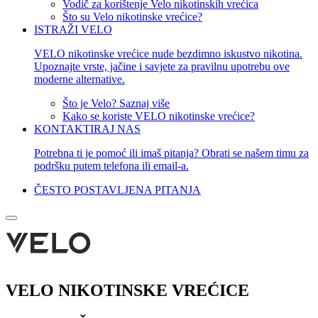
Vodič za korištenje Velo nikotinskih vrećica
Što su Velo nikotinske vrećice?
ISTRAŽI VELO
VELO nikotinske vrećice nude bezdimno iskustvo nikotina.
Upoznajte vrste, jačine i savjete za pravilnu upotrebu ove
moderne alternative.
Što je Velo? Saznaj više
Kako se koriste VELO nikotinske vrećice?
KONTAKTIRAJ NAS
Potrebna ti je pomoć ili imaš pitanja? Obrati se našem timu za
podršku putem telefona ili email-a.
ČESTO POSTAVLJENA PITANJA
VELO NIKOTINSKE VREĆICE