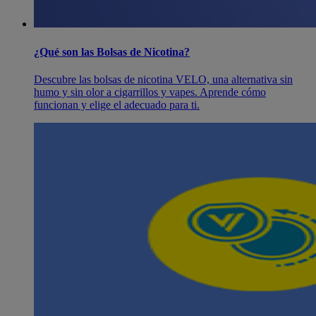
¿Qué son las Bolsas de Nicotina?
Descubre las bolsas de nicotina VELO, una alternativa sin
humo y sin olor a cigarrillos y vapes. Aprende cómo
funcionan y elige el adecuado para ti.