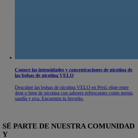
Conoce las intensidades y concentraciones de nicotina de
las bolsas de nicotina VELO
Descubre las bolsas de nicotina VELO en Perú: elige entre
4mg o 6mg de nicotina con sabores refrescantes como menta,
sandía y uva. Encuentra tu favorito.
SÉ PARTE DE NUESTRA COMUNIDAD
Y