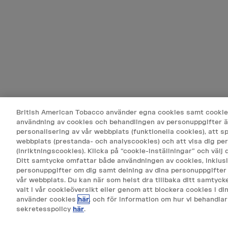
British American Tobacco använder egna cookies samt cookies
användning av cookies och behandlingen av personuppgifter är 
personalisering av vår webbplats (funktionella cookies), att 
webbplats (prestanda- och analyscookies) och att visa dig pe
(inriktningscookies). Klicka på “cookie-inställningar” och välj d
Ditt samtycke omfattar både användningen av cookies, inklusi
personuppgifter om dig samt delning av dina personuppgifter 
vår webbplats. Du kan när som helst dra tillbaka ditt samtyc
ALLMÄNNA
valt i vår cookieöversikt eller genom att blockera cookies i d
använder cookies
här
, och för information om hur vi behandlar
INTEGRIT
sekretesspolicy
här
.
COOKIE P
TÄVLINGA