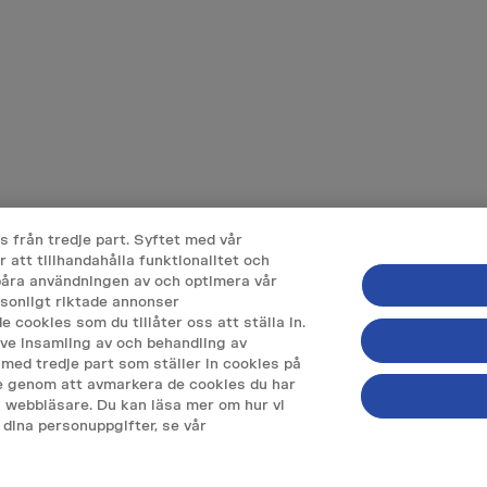
 från tredje part. Syftet med vår
att tillhandahålla funktionalitet och
spåra användningen av och optimera vår
rsonligt riktade annonser
e cookies som du tillåter oss att ställa in.
ve insamling av och behandling av
med tredje part som ställer in cookies på
ke genom att avmarkera de cookies du har
 VILLKOR
KONTAKTA OSS
in webbläsare. Du kan läsa mer om hur vi
 dina personuppgifter, se vår
ETSPOLICY
VANLIGA FRÅGOR
OLICY
R