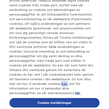
British American Tobacco använder egna cookies
INFO.SE@VELO.COM
samt cookies från tredje part. Syftet med vår
användning av cookies och behandlingen av
personuppgifter är att tillhandahålla funktionalitet
och personalisering av vår webbplats (funktionella
cookies), att spåra användningen av och optimera
vår webbplats (prestanda- och analyscookies) och
att visa dig personligt riktade annonser
(inriktningscookies). Klicka på “cookie-inställningar”
och välj de cookies som du tillåter oss att ställa in.
Ditt samtycke omfattar både användningen av
cookies, inklusive insamling av och behandling av
personuppgifter om dig samt delning av dina
personuppgifter med tredje part som ställer in
cookies på vår webbplats. Du kan när som helst dra
tillbaka ditt samtycke genom att avmarkera de
cookies du har valt i vår cookieöversikt eller genom
att blockera cookies i din webbläsare. Du kan läsa
mer om hur vi använder cookies
här
, och för
information om hur vi behandlar dina
personuppgifter, se vår sekretesspolicy
här
.
Cookie-inställningar