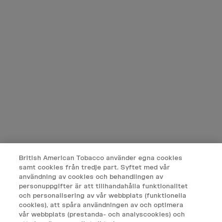
0771 88 00 00
British American Tobacco använder egna cookies
INFO.SE@VELO.COM
samt cookies från tredje part. Syftet med vår
användning av cookies och behandlingen av
personuppgifter är att tillhandahålla funktionalitet
och personalisering av vår webbplats (funktionella
cookies), att spåra användningen av och optimera
vår webbplats (prestanda- och analyscookies) och