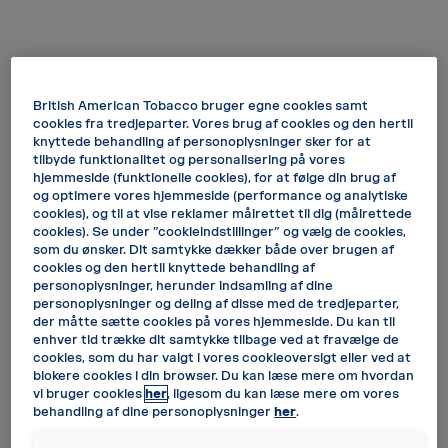
British American Tobacco bruger egne cookies samt
cookies fra tredjeparter. Vores brug af cookies og den hertil
knyttede behandling af personoplysninger sker for at
tilbyde funktionalitet og personalisering på vores
hjemmeside (funktionelle cookies), for at følge din brug af
og optimere vores hjemmeside (performance og analytiske
cookies), og til at vise reklamer målrettet til dig (målrettede
cookies). Se under ”cookieindstillinger” og vælg de cookies,
som du ønsker. Dit samtykke dækker både over brugen af
cookies og den hertil knyttede behandling af
personoplysninger, herunder indsamling af dine
personoplysninger og deling af disse med de tredjeparter,
der måtte sætte cookies på vores hjemmeside. Du kan til
enhver tid trække dit samtykke tilbage ved at fravælge de
cookies, som du har valgt i vores cookieoversigt eller ved at
blokere cookies i din browser. Du kan læse mere om hvordan
vi bruger cookies
her
, ligesom du kan læse mere om vores
behandling af dine personoplysninger
her
.