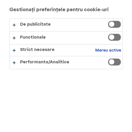
Gestionați preferințele pentru cookie-uri
Încă n-ai încercat VELO?
Primește gratuit prima cutie!
De publicitate
AFLĂ MAI MULTE
Functionale
Strict necesare
Mereu active
Performanta/Analitice
NIVEL NICOTINĂ (MG/ML)
4MG