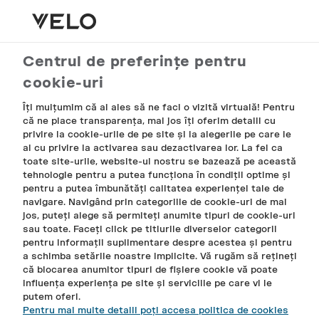
Coșul meu
Contul meu
Meniu
Căutare
Centrul de preferințe pentru
cookie-uri
Rating:
0
0
100
% of
BRIGHT SPEARMINT
Îți mulțumim că ai ales să ne faci o vizită virtuală! Pentru
că ne place transparența, mai jos îți oferim detalii cu
privire la cookie-urile de pe site și la alegerile pe care le
4MG NICOTINA
ai cu privire la activarea sau dezactivarea lor. La fel ca
toate site-urile, website-ul nostru se bazează pe această
tehnologie pentru a putea funcționa în condiții optime și
CADOUL TĂU
15 pliculețe cu nicotină
pentru a putea îmbunătăți calitatea experienței tale de
DE LA VELO
navigare. Navigând prin categoriile de cookie-uri de mai
Skip
Skip
jos, puteți alege să permiteți anumite tipuri de cookie-uri
to
to
sau toate. Faceți click pe titlurile diverselor categorii
the
the
pentru informații suplimentare despre acestea și pentru
a schimba setările noastre implicite. Vă rugăm să rețineți
end
beginning
că blocarea anumitor tipuri de fișiere cookie vă poate
of
of
influența experiența pe site și serviciile pe care vi le
the
the
putem oferi.
images
images
Pentru mai multe detalii poți accesa politica de cookies
gallery
gallery