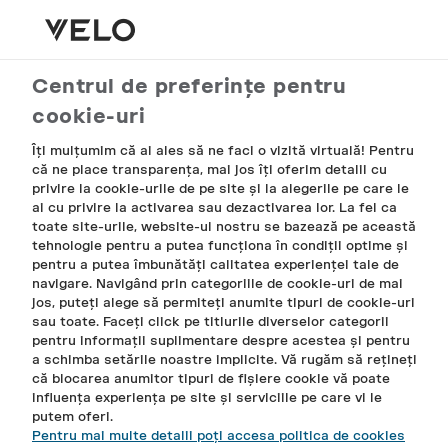
Coșul meu
Contul meu
Meniu
Căutare
Centrul de preferințe pentru
FILTRU
cookie-uri
NOU
Îți mulțumim că ai ales să ne faci o vizită virtuală! Pentru
că ne place transparența, mai jos îți oferim detalii cu
privire la cookie-urile de pe site și la alegerile pe care le
ai cu privire la activarea sau dezactivarea lor. La fel ca
toate site-urile, website-ul nostru se bazează pe această
tehnologie pentru a putea funcționa în condiții optime și
pentru a putea îmbunătăți calitatea experienței tale de
navigare. Navigând prin categoriile de cookie-uri de mai
jos, puteți alege să permiteți anumite tipuri de cookie-uri
sau toate. Faceți click pe titlurile diverselor categorii
pentru informații suplimentare despre acestea și pentru
a schimba setările noastre implicite. Vă rugăm să rețineți
că blocarea anumitor tipuri de fișiere cookie vă poate
influența experiența pe site și serviciile pe care vi le
putem oferi.
Pentru mai multe detalii poți accesa politica de cookies