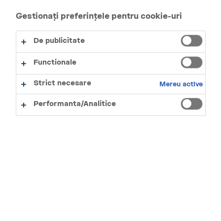
Velo Spicy Papaya 6MG nicotină Ediție Limitată
Gestionați preferințele pentru cookie-uri
Format Mini - 15 Pliculețe
20,00 Lei
De publicitate
NIVEL NICOTINĂ (MG/ML)
Functionale
6MG
Strict necesare
Mereu active
Performanta/Analitice
CUMPĂRĂ ACUM
Adaugă un review
OFERTĂ
CADOUL TĂU
DE LA VELO