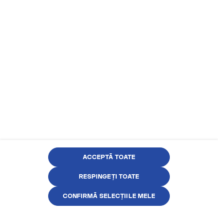
Purple Grape 14 MG nicotină
Format Subțire - 20 Pliculețe
Rating:
1
25,00 Lei
100%
NIVEL NICOTINĂ (MG/ML)
ACCEPTĂ TOATE
14MG
RESPINGEȚI TOATE
CUMPĂRĂ ACUM
CONFIRMĂ SELECȚIILE MELE
Acest produs conține nicotină. Nicotina
Adaugă un review
generează un grad ridicat de dependență.